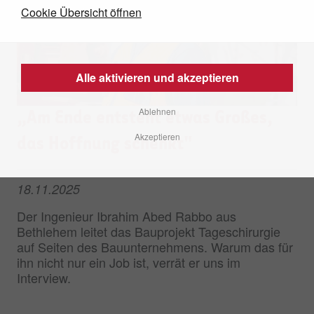
Cookie Übersicht öffnen
Alle aktivieren und akzeptieren
Ablehnen
„Am Ende entsteht etwas Großes,
Akzeptieren
das Hoffnung schenkt"
18.11.2025
Der Ingenieur Ibrahim Abed Rabbo aus
Bethlehem leitet das Bauprojekt Tageschirurgie
auf Seiten des Bauunternehmens. Warum das für
ihn nicht nur ein Job ist, verrät er uns im
Interview.