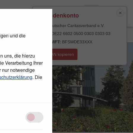
×
Spendenkonto
An:
Deutscher Caritasverband e.V.
MATERIAL
PRESSE
KONTAKT
IBAN:
DE22 6602 0500 0303 0303 03
igen und die
BIC/SWIFT:
BFSWDE33XXX
IBAN kopieren
n uns, die hierzu
e Verarbeitung Ihrer
r nur notwendige
chutzerklärung
. Die