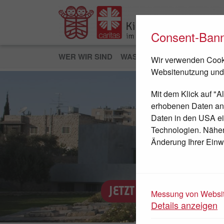
Consent-Ban
WER WIR SIND
WAS WIR TUN
JETZT HEL
Wir verwenden Cooki
Websitenutzung und
Mit dem Klick auf "A
erhobenen Daten an D
Daten in den USA ei
Technologien. Nähere
Änderung Ihrer Einwi
JETZT SPENDEN
Messung von Websit
Details anzeigen