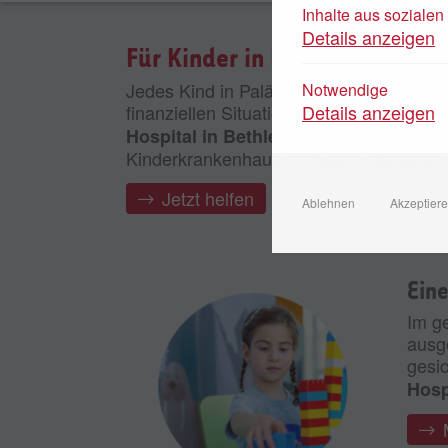
Inhalte aus soziale
Details anzeigen
Für Kinder in Bethlehem
Jedes Kind in Palästina verdient medizin
Notwendige
finanziellen Situation seiner Eltern. Daf
Details anzeigen
Hospital in Bethlehem wird kein Kind
Kinderkrankenhaus im Westjordanland.
Jetzt helfen
Ablehnen
Akzeptier
Eine
Im g
ausg
gesic
Hosp