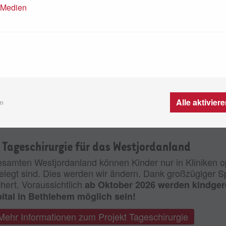
n Medien
ische Hilfe – unabhängig seiner Herkunft, Religion oder 
ür setzt sich die Kinderhilfe Bethlehem ein.
Im Caritas B
Mit Ihrer Spende unterstützen Sie das ein
 abgewiesen.
Alle aktivier
en
 Tageschirurgie für das Westjordanland
esamten Westjordanland können Kinder nur in Kliniken o
elegt sind. Dies werden wir ändern. Dank großzügiger S
hert. Voraussichtlich
ab Oktober 2026 werden kindger
ital in Bethlehem möglich sein!
Mehr Informationen zum Projekt Tageschirurgie