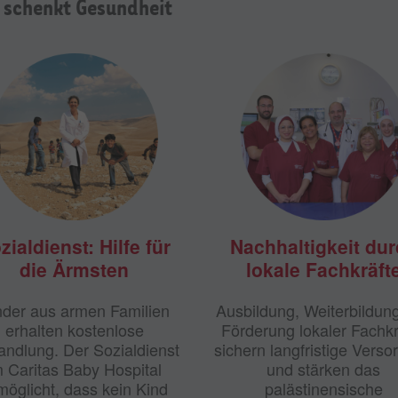
e schenkt Gesundheit
zialdienst: Hilfe für
Nachhaltigkeit du
die Ärmsten
lokale Fachkräft
nder aus armen Familien
Ausbildung, Weiterbildun
erhalten kostenlose
Förderung lokaler Fachkr
ndlung. Der Sozialdienst
sichern langfristige Verso
m Caritas Baby Hospital
und stärken das
möglicht, dass kein Kind
palästinensische