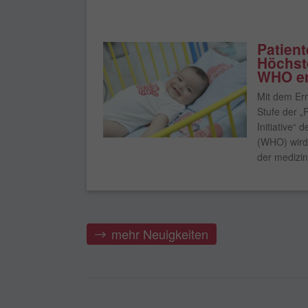
Patient
Höchst
WHO er
Mit dem Err
Stufe der „P
Initiative“
(WHO) wird 
der medizin
mehr Neuigkeiten