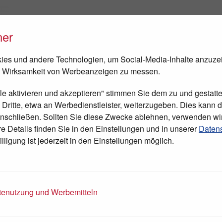
ner
FEN
NEWS
TAGESCHIRURGIE
BESUCH IN BETHLEHEM
es und andere Technologien, um Social-Media-Inhalte anzuze
 Wirksamkeit von Werbeanzeigen zu messen.
lle aktivieren und akzeptieren" stimmen Sie dem zu und gestatte
ritte, etwa an Werbedienstleister, weiterzugeben. Dies kann di
nschließen. Sollten Sie diese Zwecke ablehnen, verwenden wi
 Details finden Sie in den Einstellungen und in unserer
Datens
lligung ist jederzeit in den Einstellungen möglich.
enutzung und Werbemitteln