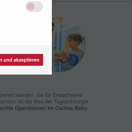
der
aby
zige
en und akzeptieren
periert werden, die für Erwachsene
penden ist der Bau der Tageschirurgie
echte Operationen im Caritas Baby