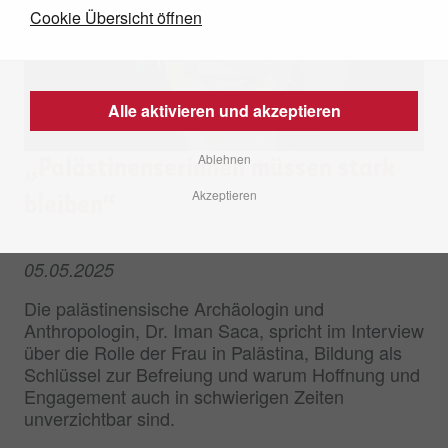
Cookie Übersicht öffnen
Alle aktivieren und akzeptieren
Ablehnen
„Palästinenserinnen müssen stark
Akzeptieren
bleiben“
05.05.2025
Die palästinensische Archäologin und
Anthropologin, Dr. Iman Saca, spricht im Interview
über die Rolle der Frau in Palästina, Bildung als
Schlüssel zur Befreiung und warum Hoffnung und
Engagement auch in schwierigen Zeiten
unverzichtbar sind.