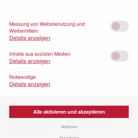
Messung von Websitenutzung und
Werbemitteln
Details anzeigen
Gemeinsam für die Kleinsten: KLup-
Inhalte aus sozialen Medien
Details anzeigen
Spende unterstützt Caritas Baby
Hospital
Notwendige
Details anzeigen
14.02.2025
Dank der Unterstützer-Community von
Alle aktivieren und akzeptieren
Kirche+Leben "KLup" konnte das Caritas Baby
Hospital ein wichtiges medizinisches Gerät
anschaffen – für die kleinsten Patienten im
Ablehnen
Westjordanland!
Akzeptieren