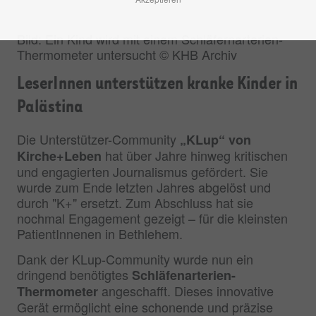
Bild: Ein Kind wird mit einem Schläfernarterien-
Thermometer untersucht © KHB Archiv
LeserInnen unterstützen kranke Kinder in
Palästina
Die Unterstützer-Community
„KLup“ von
hat über Jahre hinweg kritischen
Kirche+Leben
und engagierten Journalismus gefördert. Sie
wurde zum Ende letzten Jahres abgelöst und
durch "K+" ersetzt. Zum Abschluss hat sie
nochmal Engagement gezeigt – für die kleinsten
PatientInnenen in Bethlehem.
Dank der KLup-Community wurde nun ein
dringend benötigtes
Schläfenarterien-
angeschafft. Dieses innovative
Thermometer
Gerät ermöglicht eine schonende und präzise