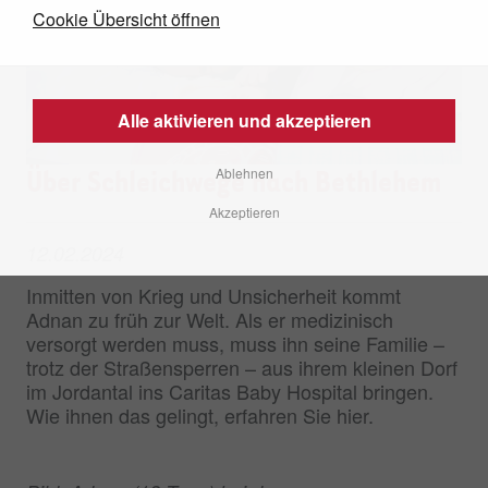
Cookie Übersicht öffnen
Alle aktivieren und akzeptieren
Ablehnen
Über Schleichwege nach Bethlehem
Akzeptieren
12.02.2024
Inmitten von Krieg und Unsicherheit kommt
Adnan zu früh zur Welt. Als er medizinisch
versorgt werden muss, muss ihn seine Familie –
trotz der Straßensperren – aus ihrem kleinen Dorf
im Jordantal ins Caritas Baby Hospital bringen.
Wie ihnen das gelingt, erfahren Sie hier.