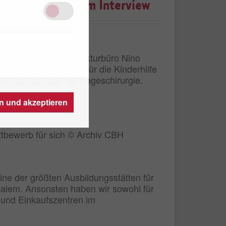
 Tageschirurgie im Interview
ditionsreiche Architekturbüro Nino
h gegründet wurde. Für die Kinderhilfe
ren sie den Bau der Tageschirurgie.
en und akzeptieren
ttbewerb für sich © Archiv CBH
ine der größten Ausbildungsstätten für
rusalem. Ansonsten haben wir sowohl für
e und Einkaufszentren im