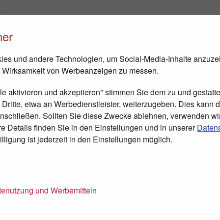
ner
FEN
NEWS
TAGESCHIRURGIE
BESUCH IN BETHLEHEM
es und andere Technologien, um Social-Media-Inhalte anzuze
 Wirksamkeit von Werbeanzeigen zu messen.
lle aktivieren und akzeptieren" stimmen Sie dem zu und gestatte
ritte, etwa an Werbedienstleister, weiterzugeben. Dies kann di
nschließen. Sollten Sie diese Zwecke ablehnen, verwenden wi
 Details finden Sie in den Einstellungen und in unserer
Datens
lligung ist jederzeit in den Einstellungen möglich.
enutzung und Werbemitteln