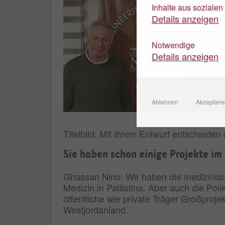
Inhalte aus soziale
Details anzeigen
Notwendige
Details anzeigen
Ablehnen
Akzeptier
Titelbild: Mit ihrem Entwurf entschiede
Sie haben schon einige Projekte im
Ghassan Nino: Wir haben die medizinisch
Medizin in Palästina. Aber auch die Poli
öffentliche wie private Träger Großproj
Westjordanland.