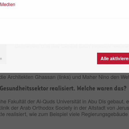
Herz für Kinder: Die Architekten der
n Medien
19.02.2025
Die Brüder Ghassan und Maher Nino leiten das tra
Engineering, das 1967 von ihrem Vater in Ramalla
Bethlehem und das Caritas Baby Hospital realisie
Alle aktivier
en
n die Architekten Ghassan (links) und Maher Nino den We
 Gesundheitssektor realisiert. Welche waren das?
e Fakultät der Al-Quds Universität in Abu Dis gebaut, e
klinik der Arab Orthodox Society in der Altstadt von Je
ekte realisiert, wie zum Beispiel viele Regierungsgebäud