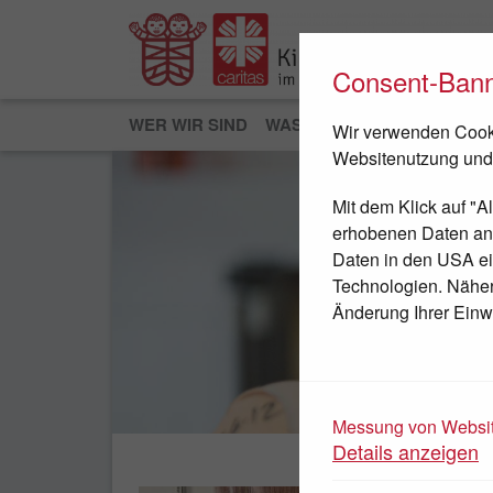
Consent-Ban
WER WIR SIND
WAS WIR TUN
JETZT HEL
Wir verwenden Cooki
Websitenutzung und
Mit dem Klick auf "A
erhobenen Daten an D
Daten in den USA ei
Technologien. Nähere
Änderung Ihrer Einwi
JETZT SPENDEN
Messung von Websit
Details anzeigen