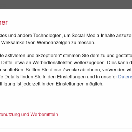
ner
FEN
NEWS
TAGESCHIRURGIE
BESUCH IN BETHLEHEM
es und andere Technologien, um Social-Media-Inhalte anzuze
 Wirksamkeit von Werbeanzeigen zu messen.
lle aktivieren und akzeptieren" stimmen Sie dem zu und gestatte
ritte, etwa an Werbedienstleister, weiterzugeben. Dies kann di
nschließen. Sollten Sie diese Zwecke ablehnen, verwenden wi
 Details finden Sie in den Einstellungen und in unserer
Datens
lligung ist jederzeit in den Einstellungen möglich.
enutzung und Werbemitteln