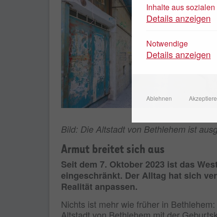
Inhalte aus soziale
Details anzeigen
Notwendige
Details anzeigen
Ablehnen
Akzeptier
Bild: Die Altstadt von Bethlehem ist au
Armut breitet sich aus
Seit dem 7. Oktober 2023 ist das West
eingeschränkt. Der Alltag hat sich ve
Realität anpassen.
Nichts ist mehr wie früher in Bethlehem
Altstadt von Bethlehem mit der Geburtski