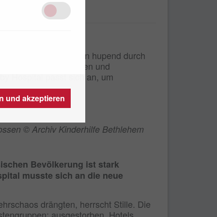
es Krieges
ch einst Wagen um Wagen hupend durch
sende Palästinenserinnen und
aby Hospital passt sich an, um
en und akzeptieren
lossen © Archiv Kinderhilfe Bethlehem
sischen Bevölkerung ist stark
spital musste sich an die neue
rschaos drängten, herrscht Stille. Die
ristengruppen: ausgestorben. Hotels,