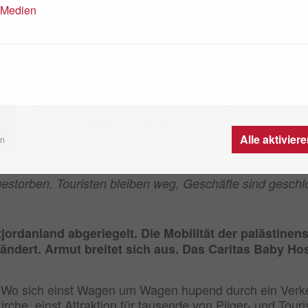
Bethlehem leidet unter den Folgen d
n Medien
15.02.2024
Nichts ist mehr wie früher in Bethlehem: Wo si
ein Verkehrschaos drängten, herrscht Stille. Tau
Palästinenser verloren ihre Arbeit. Das Caritas B
handlungsfähig zu bleiben.
Alle aktivier
en
sgestorben. Touristen bleiben weg, Geschäfte sind gesch
jordanland abgeriegelt. Die Mobilität der palästinen
rändert. Armut breitet sich aus. Das Caritas Baby Ho
: Wo sich einst Wagen um Wagen hupend durch ein Verkeh
rche, einst Attraktion für tausende von Pilger- und Tou