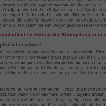
ls Reaktion auf die blutigen Massaker der Hamas vom 7.
en Westjordanland sind die Folgen zu spüren. Verbindun
ind gesperrt. Zudem sind die wirtschaftlichen Folgen d
enser, die bisher in Israel ein Auskommen hatten, verlo
cher aus Jerusalem bleiben wegen geschlossener Check
irtschaftlichen Folgen der Abriegelung sind 
ital ist erschwert
lb des Westjordanlandes, ist stark eingeschränkt. Dies 
ht mehr ins Kinderkrankenhaus gelangen können. Die Klin
ung wurde eingerichtet. Sozialarbeiterinnen sind in Kont
leinen Patientinnen und Patienten gut versorgt werden. 
 auch Kinder, die weiter weg wohnen, die nötigen Medika
eserven an Verbrauchsmaterial, Heizöl und Medikamente
 Situation weiter verschlechtert. Strikte Budgetkontrollen
um und Geschäftsleiterin sind regelmäßig in Kontakt mit 
em wurde das Budget für den Sozialdienst, mit dem bed