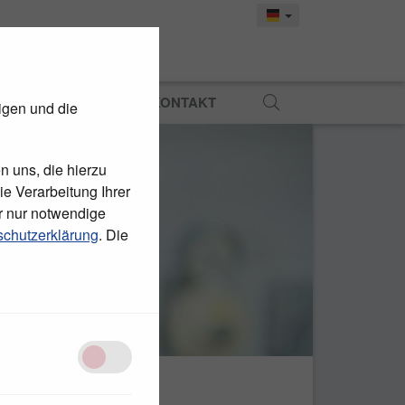
MATERIAL
PRESSE
KONTAKT
igen und die
n uns, die hierzu
e Verarbeitung Ihrer
r nur notwendige
chutzerklärung
. Die