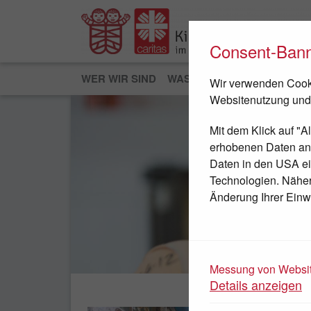
Consent-Ban
WER WIR SIND
WAS WIR TUN
JETZT HEL
Wir verwenden Cooki
Websitenutzung und
Mit dem Klick auf "A
erhobenen Daten an D
Daten in den USA ei
Technologien. Nähere
Änderung Ihrer Einwi
JETZT SPENDEN
Messung von Websit
Details anzeigen