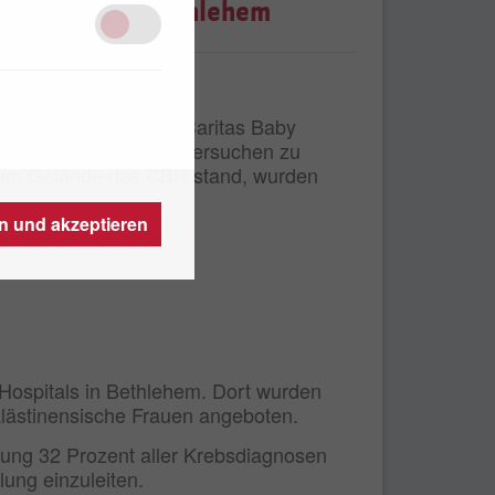
aby Hospital Bethlehem
iesem Motto wurde im Caritas Baby
eitig auf Brustkrebs untersuchen zu
f dem Gelände des CBH stand, wurden
en und akzeptieren
Hospitals in Bethlehem. Dort wurden
alästinensische Frauen angeboten.
nkung 32 Prozent aller Krebsdiagnosen
lung einzuleiten.