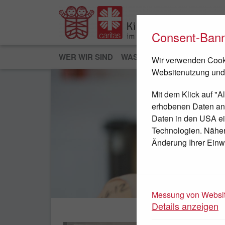
Consent-Ban
WER WIR SIND
WAS WIR TUN
JETZT HEL
Wir verwenden Cooki
Websitenutzung und
Mit dem Klick auf "A
erhobenen Daten an D
Daten in den USA ei
Technologien. Nähere
Änderung Ihrer Einwi
JETZT SPENDEN
Messung von Websit
Details anzeigen