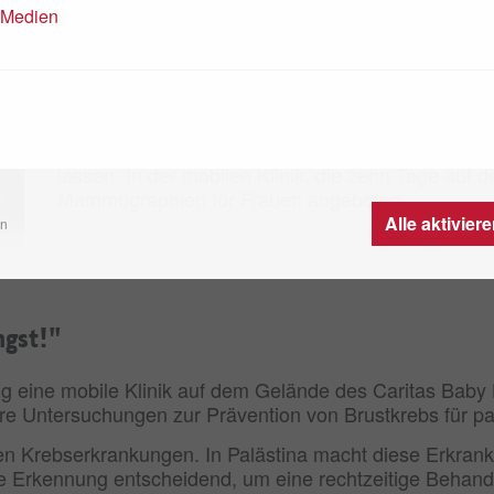
Brustkrebs-Prävention im Caritas B
n Medien
11.04.2024
„Wir sind bei Dir, besiege Deine Angst!“ — mit d
Hospital für die Möglichkeit beworben, sich frühz
lassen. In der mobilen Klinik, die zehn Tage au
Mammographien für Frauen angeboten.
Alle aktivier
en
ngst!"
g eine mobile Klinik auf dem Gelände des Caritas Baby 
e Untersuchungen zur Prävention von Brustkrebs für p
sten Krebserkrankungen. In Palästina macht diese Erkra
ige Erkennung entscheidend, um eine rechtzeitige Behand