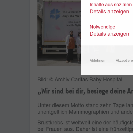
Inhalte aus soziale
Details anzeigen
Notwendige
Details anzeigen
Ablehnen
Akzeptier
Bild: © Archiv Caritas Baby Hospital
„Wir sind bei dir, besiege deine A
Unter diesem Motto stand zehn Tage lan
unentgeltlich Mammographien und ander
Brustkrebs ist weltweit eine der häufig
bei Frauen aus. Daher ist eine frühzeit