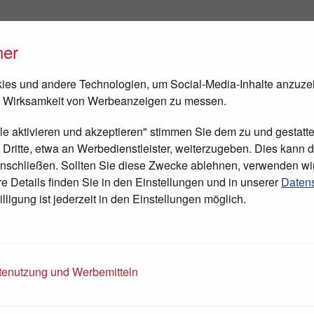
ner
FEN
NEWS
TAGESCHIRURGIE
BESUCH IN BETHLEHEM
es und andere Technologien, um Social-Media-Inhalte anzuze
 Wirksamkeit von Werbeanzeigen zu messen.
lle aktivieren und akzeptieren" stimmen Sie dem zu und gestatte
ritte, etwa an Werbedienstleister, weiterzugeben. Dies kann di
nschließen. Sollten Sie diese Zwecke ablehnen, verwenden wi
 Details finden Sie in den Einstellungen und in unserer
Datens
lligung ist jederzeit in den Einstellungen möglich.
enutzung und Werbemitteln