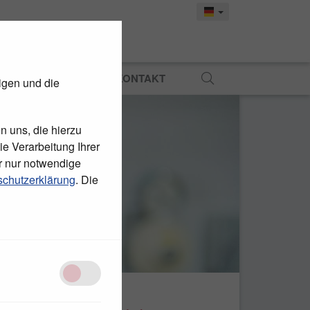
MATERIAL
PRESSE
KONTAKT
igen und die
n uns, die hierzu
e Verarbeitung Ihrer
r nur notwendige
chutzerklärung
. Die