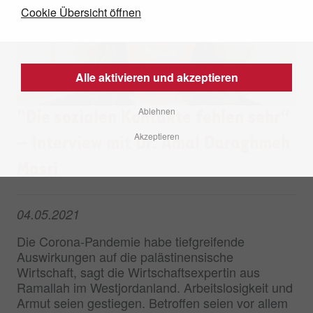
Cookie Übersicht öffnen
Alle aktivieren und akzeptieren
Ablehnen
"Die sozialen Kontakte fehlen sehr“
Akzeptieren
– Interview mit Dr. Amal Daraghmeh
Masri
04.05.2021
Die Corona-Pandemie habe tiefgreifende
Auswirkungen auf die palästinensische
Wirtschaft, sagt die Wirtschaftsexpertin aus
Ramallah im Westjordanland. Arbeitslosigkeit und
Armut seien gestiegen. Betroffen seien vor allem