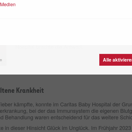
Erfolgreiche Behandlung einer selte
n Medien
09.04.2024
Der kleine Imad kämpfte tagelang mit Fieber un
Eltern und sein Kinderarzt in Hebron waren ratlos
Hospital brachte die Antwort.
Alle aktivier
en
ltene Krankheit
ieber kämpfte, konnte im Caritas Baby Hospital der Gr
erkrankung, bei der das Immunsystem die eigenen Blut
und Behandlung waren entscheidend für das weitere Schi
e in dieser Hinsicht Glück im Unglück. Im Frühjahr 2023 