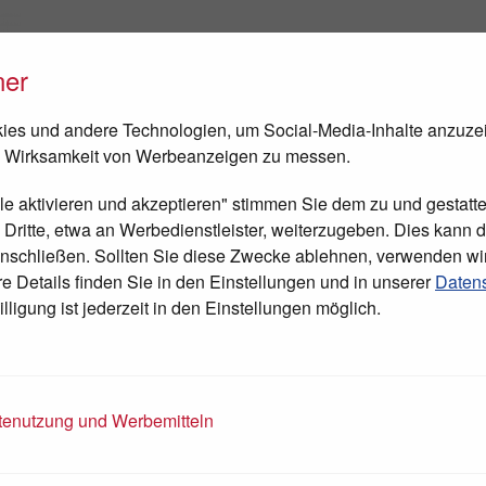
ner
FEN
NEWS
TAGESCHIRURGIE
BESUCH IN BETHLEHEM
es und andere Technologien, um Social-Media-Inhalte anzuze
 Wirksamkeit von Werbeanzeigen zu messen.
lle aktivieren und akzeptieren" stimmen Sie dem zu und gestatte
ritte, etwa an Werbedienstleister, weiterzugeben. Dies kann di
nschließen. Sollten Sie diese Zwecke ablehnen, verwenden wi
 Details finden Sie in den Einstellungen und in unserer
Datens
lligung ist jederzeit in den Einstellungen möglich.
enutzung und Werbemitteln