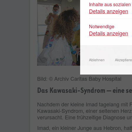
Inhalte aus soziale
Details anzeigen
Notwendige
Details anzeigen
Ablehnen
Akzeptier
Bild: © Archiv Caritas Baby Hospital
Das Kawasaki-Syndrom — eine se
Nachdem der kleine Imad tagelang mit F
Kawasaki-Syndrom, einer seltenen Herz
verursacht. Eine frühzeitige Diagnose 
Imad, ein kleiner Junge aus Hebron, hatt