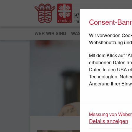
Consent-Ban
WER WIR SIND
WAS WIR TUN
JETZT HEL
Wir verwenden Cooki
Websitenutzung und
Mit dem Klick auf "A
erhobenen Daten an D
Daten in den USA ei
Technologien. Nähere
Änderung Ihrer Einwi
JETZT SPENDEN
Messung von Websit
Details anzeigen