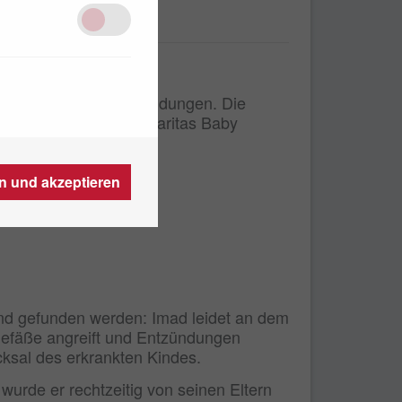
nen Krankheit
d schmerzhaften Entzündungen. Die
. Erst ein Besuch im Caritas Baby
en und akzeptieren
und gefunden werden: Imad leidet an dem
gefäße angreift und Entzündungen
cksal des erkrankten Kindes.
wurde er rechtzeitig von seinen Eltern