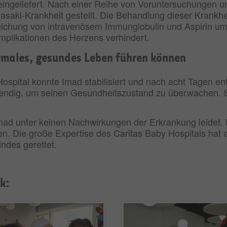
l eingeliefert. Nach einer Reihe von Voruntersuchunge
saki-Krankheit gestellt. Die Behandlung dieser Krankhei
eichung von intravenösem Immunglobulin und Aspirin um
mplikationen des Herzens verhindert.
ormales, gesundes Leben führen können
ospital konnte Imad stabilisiert und nach acht Tagen e
dig, um seinen Gesundheitszustand zu überwachen. So
mad unter keinen Nachwirkungen der Erkrankung leidet. E
. Die große Expertise des Caritas Baby Hospitals hat a
ndes gerettet.
ik: