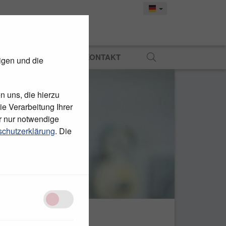
MATERIAL
PRESSE
KONTAKT
igen und die
n uns, die hierzu
e Verarbeitung Ihrer
r nur notwendige
chutzerklärung
. Die