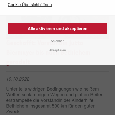
Cookie Übersicht öffnen
Alle aktivieren und akzeptieren
Ablehnen
Geschafft: Vorständin Jutta
Akzeptieren
Biermayer bis nach Bethlehem
geradelt
19.10.2022
Unter teils widrigen Bedingungen wie heißem
Wetter, schlammigen Wegen und platten Reifen
erstrampelte die Vorständin der Kinderhilfe
Bethlehem insgesamt 500 km für den guten
Zweck.