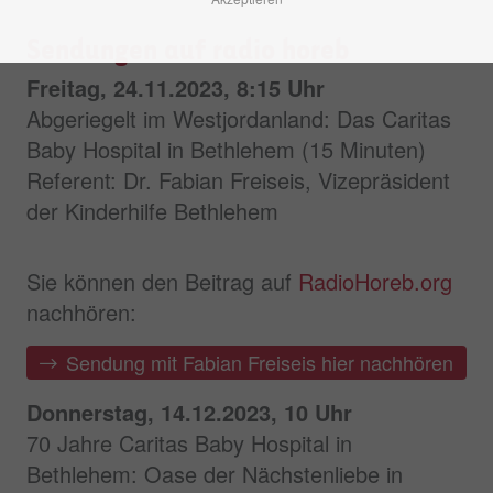
Sendungen auf radio horeb
Freitag, 24.11.2023, 8:15 Uhr
Abgeriegelt im Westjordanland: Das Caritas
Baby Hospital in Bethlehem (15 Minuten)
Referent: Dr. Fabian Freiseis, Vizepräsident
der Kinderhilfe Bethlehem
Sie können den Beitrag auf
RadioHoreb.org
nachhören:
Sendung mit Fabian Freiseis hier nachhören
Donnerstag, 14.12.2023, 10 Uhr
70 Jahre Caritas Baby Hospital in
Bethlehem: Oase der Nächstenliebe in