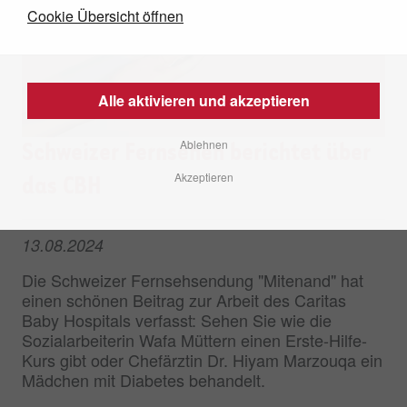
Cookie Übersicht öffnen
Alle aktivieren und akzeptieren
Ablehnen
Schweizer Fernsehen berichtet über
Akzeptieren
das CBH
13.08.2024
Die Schweizer Fernsehsendung "Mitenand" hat
einen schönen Beitrag zur Arbeit des Caritas
Baby Hospitals verfasst: Sehen Sie wie die
Sozialarbeiterin Wafa Müttern einen Erste-Hilfe-
Kurs gibt oder Chefärztin Dr. Hiyam Marzouqa ein
Mädchen mit Diabetes behandelt.