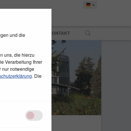
MATERIAL
PRESSE
KONTAKT
igen und die
n uns, die hierzu
e Verarbeitung Ihrer
r nur notwendige
chutzerklärung
. Die