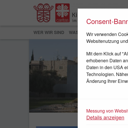
Consent-Ban
WER WIR SIND
WAS WIR TUN
JETZT HEL
Wir verwenden Cooki
Websitenutzung und
Mit dem Klick auf "A
erhobenen Daten an D
Daten in den USA ei
Technologien. Nähere
Änderung Ihrer Einwi
JETZT SPENDEN
Messung von Websit
Details anzeigen