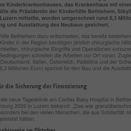
 des Kinderkrankenhauses, das Krankenhaus mit eine
Wie die Präsidentin der Kinderhilfe Bethlehem, Sibyl
uzern mitteilte, wurden umgerechnet rund 8,3 Millio
ung und Ausstattung des Neubaus gesichert.
derhilfe Bethlehem dazu entschieden, das bereits besteh
Kinder in der Region benötigen jährlich chirurgische Hil
ichkeiten, chirurgische Eingriffe und Operationen vorzun
 Bedingungen schreiten die Arbeiten vor Ort voran. Zugle
Deutschland, Italien, Österreich, Palästina und der Sc
8,3 Millionen Euro) speziell für den Bau und die Ausstat
r die Sicherung der Finanzierung
 die neue Tagesklinik am Caritas Baby Hospital in Bethl
ung 2026 in Luzern bekannt. „Das war grenzüberschrei
sonders bei den vielen Menschen, die aus Solidarität mi
eleistet hätten.
chirurgie im Oktober