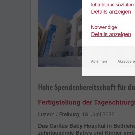
Inhalte aus soziale
Details anzeigen
Notwendige
Details anzeigen
Ablehnen
Akzeptier
Hohe Spendenbereitschaft für da
Fertigstellung der Tageschirur
Luzern / Freiburg, 18. Juni 2026
Das Caritas Baby Hospital in Bethleh
zehntausende Babys und Kinder ambul