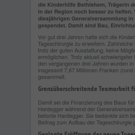
die Kinderhilfe Bethlehem, Trägerin
in der Region noch besser zu helfen. 
diesjährigen Generalversammlung in L
gespendet. Damit sind Bau, Einricht
Vor gut drei Jahren hatte sich die Kin
Tageschirurgie zu erweitern. Zahlreiche 
trotz der guten Ausstattung, keine Mögl
ermöglichen. Trotz aktuell schwierigster
den vergangenen drei Jahren wurden in 
insgesamt 7,67 Millionen Franken (rund 
gesammelt.
Grenzüberschreitende Teamarbeit fü
Damit sei die Finanzierung des Baus für
Hardegger während der Generalversamml
betonte Hardegger. Sie bedankte sich be
Beitrag zum Aufbau der Tageschirurgie g
Geplante Eröffnung der neuen Tages