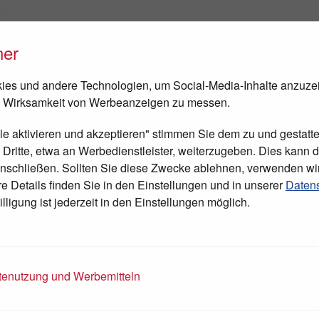
ner
FEN
NEWS
TAGESCHIRURGIE
BESUCH IN BETHLEHEM
es und andere Technologien, um Social-Media-Inhalte anzuze
 Wirksamkeit von Werbeanzeigen zu messen.
lle aktivieren und akzeptieren" stimmen Sie dem zu und gestatte
ritte, etwa an Werbedienstleister, weiterzugeben. Dies kann di
nschließen. Sollten Sie diese Zwecke ablehnen, verwenden wi
 Details finden Sie in den Einstellungen und in unserer
Datens
lligung ist jederzeit in den Einstellungen möglich.
enutzung und Werbemitteln