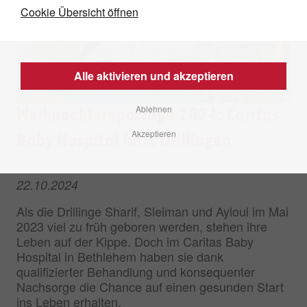
Cookie Übersicht öffnen
Alle aktivieren und akzeptieren
Ablehnen
Weihnachtsreportage 2024: Caritas
Akzeptieren
Baby Hospital hilft Drillingen
22.10.2024
Als die Drillinge Sharif, Sleiman und Ayloul im Mai
2023 viel zu früh geboren werden, stehen ihre
Leben auf der Kippe. Doch im Caritas Baby
Hospital in Bethlehem haben sie dank
qualifizierter Behandlung und konsequenter
Nachsorge die Chance auf einen gesunden Start
ins Leben erhalten.