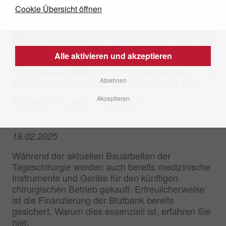
Cookie Übersicht öffnen
Alle aktivieren und akzeptieren
Ablehnen
Meilenstein erreicht: Blutbank für
Akzeptieren
Tageschirurgie finanziert
18.02.2025
Während der aktuellen Bauarbeiten der
Tageschirurgie werden auch bereits medizinische
Instrumente und Geräte für den künftigen
chirurgischen Betrieb gekauft. Erfreulicherweise
ist die Finanzierung der Blutbank bereits
gesichert. Warum dies essenziell ist, erfahren Sie
hier.