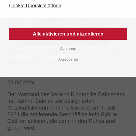
Cookie Übersicht öffnen
Alle aktivieren und akzeptieren
Ablehnen
Neue Geschäftsführerin des Vereins
Akzeptieren
Kinderhilfe Bethlehem
16.04.2024
Der Vorstand des Vereins Kinderhilfe Bethlehem
hat Kathrin Salmon zur designierten
Geschäftsleiterin ernannt. Sie wird am 1. Juli
2024 die amtierende Geschäftsleiterin Sybille
Oetliker ablösen, die dann in den Ruhestand
gehen wird.