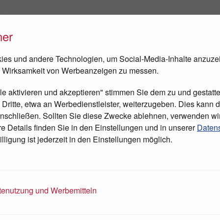
ner
FEN
NEWS
TAGESCHIRURGIE
BESUCH IN BETHLEHEM
es und andere Technologien, um Social-Media-Inhalte anzuze
 Wirksamkeit von Werbeanzeigen zu messen.
lle aktivieren und akzeptieren" stimmen Sie dem zu und gestatte
ritte, etwa an Werbedienstleister, weiterzugeben. Dies kann di
nschließen. Sollten Sie diese Zwecke ablehnen, verwenden wi
 Details finden Sie in den Einstellungen und in unserer
Datens
lligung ist jederzeit in den Einstellungen möglich.
enutzung und Werbemitteln