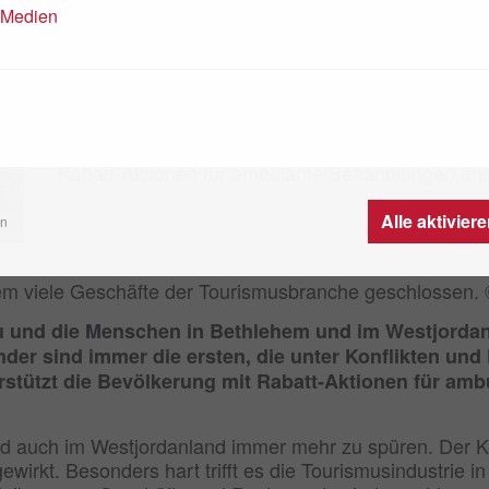
Gesundheit – ein Grundrecht für Kin
n Medien
14.11.2024
Die Menschen im Westjordanland leiden unter de
Die Armut wächst stark. Das Caritas Baby Hospita
Rabatt-Aktionen für ambulante Behandlungen und
Alle aktivier
en
hem viele Geschäfte der Tourismusbranche geschlossen. 
u und die Menschen in Bethlehem und im Westjorda
der sind immer die ersten, die unter Konflikten und
erstützt die Bevölkerung mit Rabatt-Aktionen für a
 auch im Westjordanland immer mehr zu spüren. Der Krie
gewirkt. Besonders hart trifft es die Tourismusindustrie i