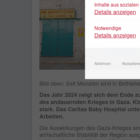
Inhalte aus soziale
Details anzeigen
Notwendige
Details anzeigen
Ablehnen
Akzeptier
Bild oben: Seit Monaten sind in Bethle
Das Jahr 2024 neigt sich dem Ende z
des andauernden Krieges in Gaza. Kin
stark. Das Caritas Baby Hospital unt
Arbeiten.
Die Auswirkungen des Gaza-Krieges sind
wirtschaftliche Stabilität der Region aus