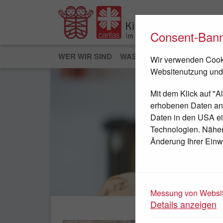
Consent-Ban
WER WIR SIND
WAS WIR TUN
JETZT HEL
Wir verwenden Cooki
Websitenutzung und
Mit dem Klick auf "A
erhobenen Daten an D
Daten in den USA ei
Technologien. Nähere
Änderung Ihrer Einwi
JETZT SPENDEN
Messung von Websit
Details anzeigen