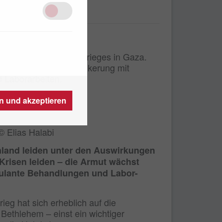
der
n Auswirkungen des Krieges in Gaza.
l unterstützt die Bevölkerung mit
 Laborarbeiten.
en und akzeptieren
© Elias Halabi
nland leiden unter den Auswirkungen
 Krisen leiden – die Armut wächst
mbulante Behandlungen und Labor-
g hat sich erheblich auf die
n Bethlehem – einst ein wichtiger