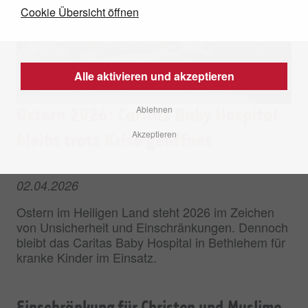
Cookie Übersicht öffnen
Alle aktivieren und akzeptieren
Ablehnen
Ostern 2026: Caritas Baby Hospital
Akzeptieren
bleibt trotz Krise geöffnet
02.04.2026
Ostern im Heiligen Land steht 2026 im Zeichen
von Unsicherheit und Einschränkungen. Dennoch
bleibt das Caritas Baby Hospital in Bethlehem für
kranke Kinder im Einsatz.